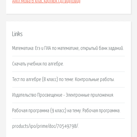
Англ мова 6 клас карпюк гдз відповіді
Links
Математика: Егэ и ГИА по математике, открытый банк заданий.
Скачать учебник по алгебре.
Тест по алгебре (8 класс) по теме: Контрольные работы.
Издательство Просвещение - Электронные приложения.
Рабочая программа (9 класс) на тему: Рабочая программа.
products/ipo/prime/doc/70549798/.