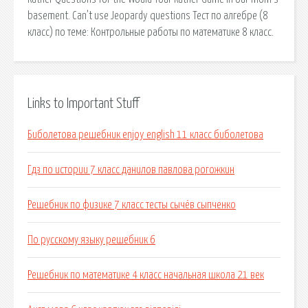
basement. Can’t use Jeopardy questions Тест по алгебре (8
класс) по теме: Контрольные работы по математике 8 класс.
Links to Important Stuff
Биболетова решебник enjoy english 11 класс биболетова
Гдз по истории 7 класс данилов павлова рогожкин
Решебник по физике 7 класс тесты сычёв сыпченко
По русскому языку решебник 6
Решебник по математике 4 класс начальная школа 21 век