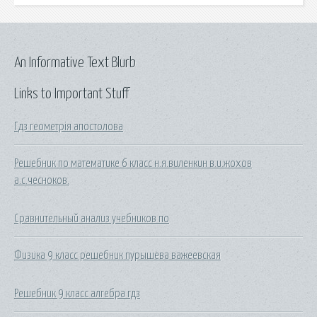
An Informative Text Blurb
Links to Important Stuff
Гдз геометрія апостолова
Решебник по математике 6 класс н.я.виленкин в.и.жохов
а.с.чесноков.
Сравнительный анализ учебников по
Физика 9 класс решебник пурышева важеевская
Решебник 9 класс алгебра гдз