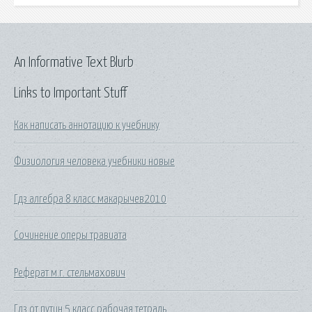
An Informative Text Blurb
Links to Important Stuff
Как написать аннотацию к учебнику
Физиология человека учебники новые
Гдз алгебра 8 класс макарычев2010
Сочинение оперы травиата
Реферат м.г. стельмахович
Гдз от путин 5 класс рабочая тетрадь