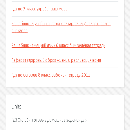
Гдз по 7 класс украйинська мова
Решебник на учебник история татарстана 7 класс гилязов
пискарев
Решебник немецкий язык 6 класс бим зелёная тетрадь
Реферат здоровый образ жизни и реализация вами
Гдз по истории 8 класс рабочая тетрадь 2011
Links
ГДЗ Онлайн, готовые домашние задания для