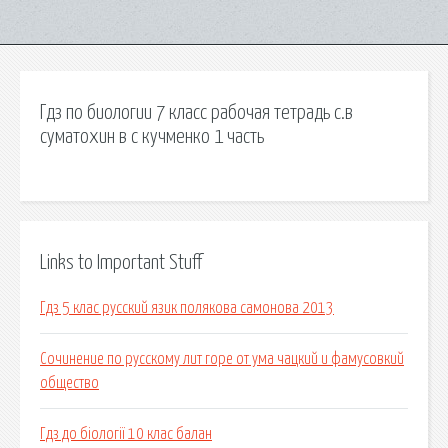
Гдз по биологии 7 класс рабочая тетрадь с.в
суматохин в с кучменко 1 часть
Links to Important Stuff
Гдз 5 клас русский язик полякова самонова 2013
Сочинение по русскому лит горе от ума чацкий и фамусовкий
общество
Гдз до біології 10 клас балан