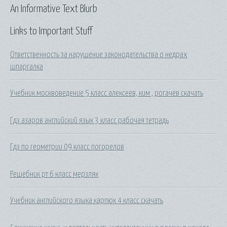
An Informative Text Blurb
Links to Important Stuff
Ответственность за нарушение законодательства о недрах
шпаргалка
Учебник москвоведение 5 класс алексеев, ким , рогачев скачать
Гдз азаров английский язык 3 класс рабочая тетрадь
Гдз по геометрии 09 класс погорелов
Решебник рт 6 класс мерзляк
Учебник английского языка карпюк 4 класс скачать