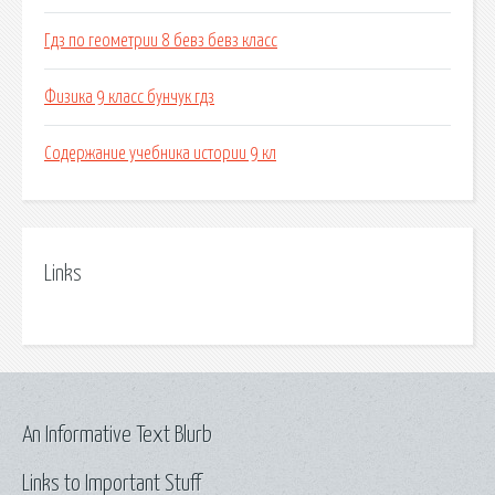
Гдз по геометрии 8 бевз бевз класс
Физика 9 класс бунчук гдз
Содержание учебника истории 9 кл
Links
An Informative Text Blurb
Links to Important Stuff