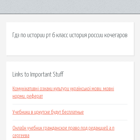
Гдз по истории рт 6 класс история россии кочегаров
Links to Important Stuff
Комунікативні ознаки культури української мови. мовні
норми. реферат
Учебники в иркутске будут бесплатные
Онлайн учебник гражданское право под редакцией а.п
сергеева