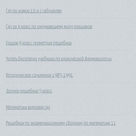
Гдз по химии 10 о с габриелян
Гдз за 4 класс по окружающему миру плешаков
Ершов 9 класс геометрия решебник
Читать бесплатно учебники по клинической фармакологии
Историческое сочинение 1985-1991
Золина решебник 5 класс
Математика відповіді гдз
Решебник по экзаменационному сборнику по математике 11