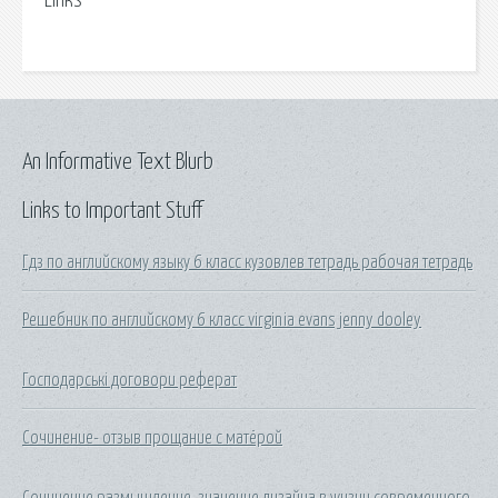
Links
An Informative Text Blurb
Links to Important Stuff
Гдз по английскому языку 6 класс кузовлев тетрадь рабочая тетрадь
Решебник по английскому 6 класс virginia evans jenny dooley
Господарські договори реферат
Сочинение- отзыв прощание с матёрой
Сочинение размышление. значение дизайна в жизни современного