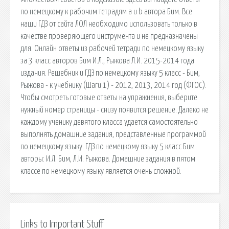
по немецкому к рабочим тетрадям a и b автора Бим. Все
наши ГДЗ от сайта ЛОЛ необходимо использовать только в
качестве проверяющего инструмента и не предназначены
для. Онлайн ответы из рабочей тетради по немецкому языку
за 3 класс авторов Бим И.Л., Рыжова Л.И. 2015-2014 года
издания. Решебник и ГДЗ по немецкому языку 5 класс - Бим,
Рыжова - к учебнику (Шаги 1) - 2012, 2013, 2014 год (ФГОС).
Чтобы смотреть готовые ответы на упражнения, выберите
нужный номер страницы - снизу появится решение. Далеко не
каждому ученику девятого класса удается самостоятельно
выполнять домашние задания, представленные программой
по немецкому языку. ГДЗ по немецкому языку 5 класс Бим
авторы: И.Л. Бим, Л.И. Рыжова. Домашние задания в пятом
классе по немецкому языку является очень сложной.
Links to Important Stuff