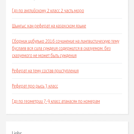
Гдз по английскому 2 класс 2 часть моро
Шынгыс хан реферат на казахском языке
Сборник цибулько 2016 сочинение на лингвистическую тему
буслаев вся сила суждеия содержится в сказуемом. без
сказуемого не может быть суждения
Реферат на тему состав приступления
Реферат про рысь 3 класс
Гдз по геометрии 7-9 класс атанасян по номерам