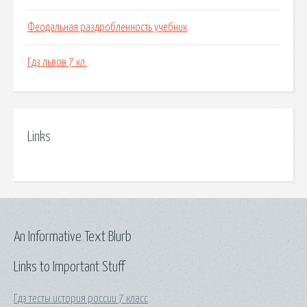
Феодальная раздробленность учебник
Гдз львов 7 кл.
Links
An Informative Text Blurb
Links to Important Stuff
Гдз тесты история россии 7 класс