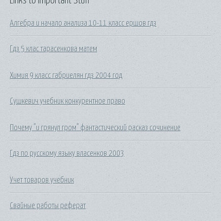
Links to Important Stuff
Алгебра и начало анализа 10-11 класс ершов гдз
Гдз 5 клас тарасенкова матем
Химия 9 класс габриелян гдз 2004 год
Сушкевич учебник конкурентное право
Почему "и грянул гром" фантастический расказ сочинение
Гдз по русскому языку власенков 2003
Учет товаров учебник
Свайные работы реферат