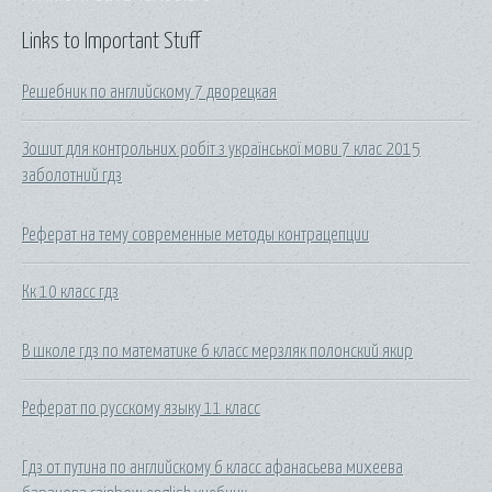
Links to Important Stuff
Решебник по английскому 7 дворецкая
Зошит для контрольних робіт з української мови 7 клас 2015
заболотний гдз
Реферат на тему современные методы контрацепции
Кк 10 класс гдз
В школе гдз по математике 6 класс мерзляк полонский якир
Реферат по русскому языку 11 класс
Гдз от путина по английскому 6 класс афанасьева михеева