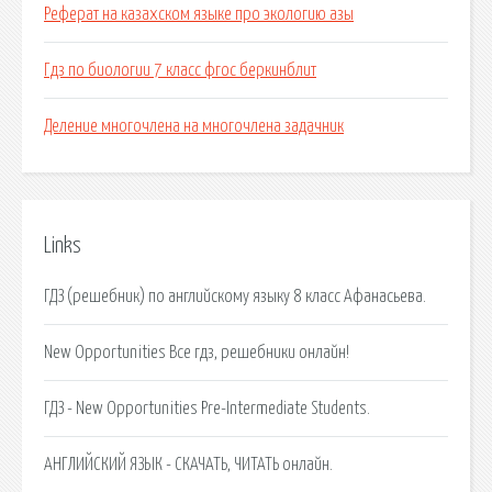
Реферат на казахском языке про экологию азы
Гдз по биологии 7 класс фгос беркинблит
Деление многочлена на многочлена задачник
Links
ГДЗ (решебник) по английскому языку 8 класс Афанасьева.
New Opportunities Все гдз, решебники онлайн!
ГДЗ - New Opportunities Pre-Intermediate Students.
АНГЛИЙСКИЙ ЯЗЫК - СКАЧАТЬ, ЧИТАТЬ онлайн.