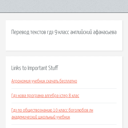
Перевод текстов гдз 9 класс английский афанасьева
Links to Important Stuff
Агрономия учебник скачать бесплатно
Гдз нова програма алгебра істер 8 клас
Гдз по обществознанию 10 класс боголюбов лн
академический школьный учебник