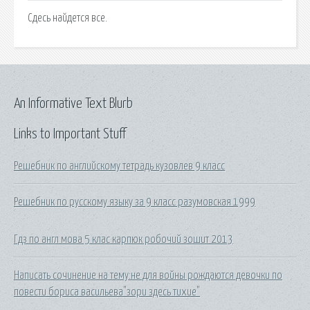
Сдесь найдется все.
An Informative Text Blurb
Links to Important Stuff
Решебник по английскому тетрадь кузовлев 9 класс
Решебник по русскому языку за 9 класс разумовская 1999
Гдз по англ мова 5 клас карпюк робочий зошит 2013
Написать сочинение на тему:не для войны рождаются девочки по
повести бориса васильева"зори здесь тихие"