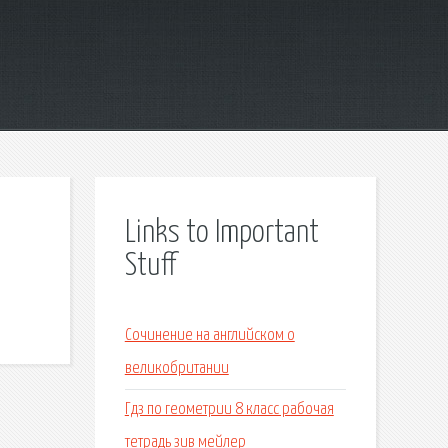
Links to Important
Stuff
Сочинение на английском о
великобритании
Гдз по геометрии 8 класс рабочая
тетрадь зив мейлер