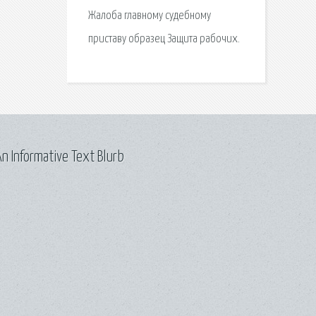
Жалоба главному судебному
приставу образец Защита рабочих.
n Informative Text Blurb