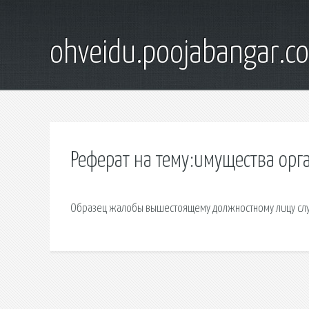
ohveidu.poojabangar.c
Реферат на тему:имущества ор
Образец жалобы вышестоящему должностному лицу слу