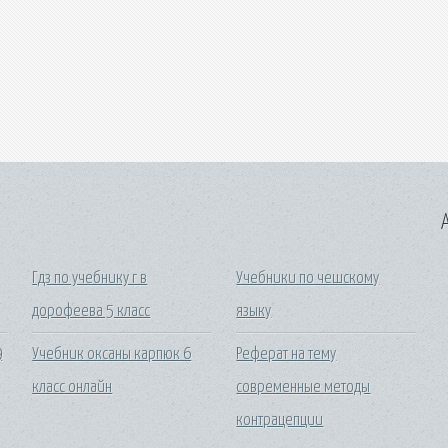
A
Гдз по учебнику г в
Учебники по чешскому
дорофеева 5 класс
языку
9
Учебник оксаны карпюк 6
Реферат на тему
класс онлайн
современные методы
контрацепции