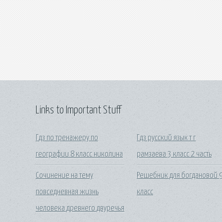
Links to Important Stuff
Гдз по тренажеру по
Гдз русский язык т г
географии 8 класс николина
рамзаева 3 класс 2 часть
Сочинение на тему
Решебник для богдановой 
повседневная жизнь
класс
человека древнего двуречья