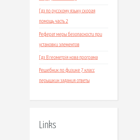
Гдз по русскому языку скорая
помощь часть 2
Реферат меры безопасности при
установки элементов
Гдз 8 геометрія нова програма
Решебник по физике 7 класс
перышкин задания ответы
Links