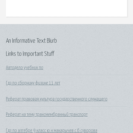
An Informative Text Blurb
Links to Important Stuff
Автодело учебник по
Гдз по сборнику физике 11 лет
Реферат правовая культура государственного служащего
Реферат на тему трансмембранный транспорт
Гдз по алгебре 9 класс ю.н.макарычев с.б.суворова