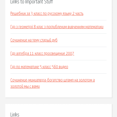
Links to Important Stuff
Решебник за 3 класс по русскому языку 2 часть
Гдз з геометрії 8 клас з поглибленим вивченням математики
Сочинение на тему старый дуб
Гдз алгебра 11 класс просвещение 2007
Гдз по математике 5 класс 560 видео
Сочинение-миниатюра-богатство штамп на золотом а
золотой мы с вами
Links