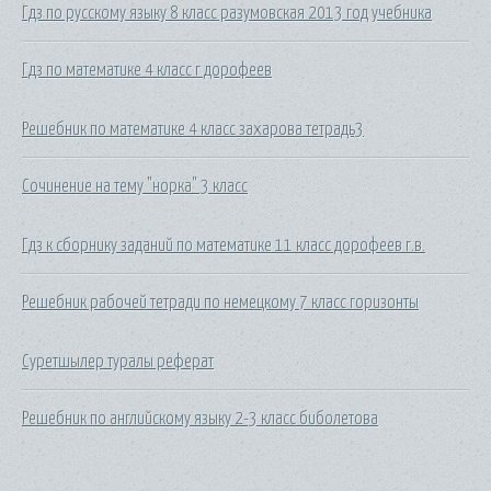
Гдз по русскому языку 8 класс разумовская 2013 год учебника
Гдз по математике 4 класс г дорофеев
Решебник по математике 4 класс захарова тетрадь3
Сочинение на тему "норка" 3 класс
Гдз к сборнику заданий по математике 11 класс дорофеев г.в.
Решебник рабочей тетради по немецкому 7 класс горизонты
Суретшылер туралы реферат
Решебник по английскому языку 2-3 класс биболетова