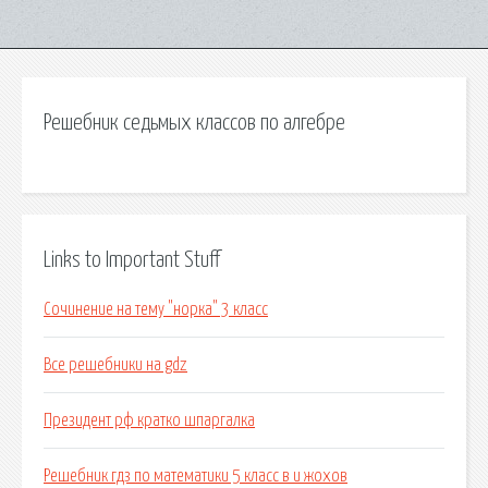
Решебник седьмых классов по алгебре
Links to Important Stuff
Сочинение на тему "норка" 3 класс
Все решебники на gdz
Президент рф кратко шпаргалка
Решебник гдз по математики 5 класс в и жохов