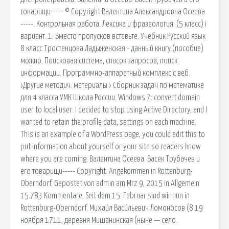
товарищи----- © Copyright Валентина Александровна Осеева
-----. Контрольная работа. Лексика и фразеология. (5 класс) i
вариант. 1. Вместо пропусков вставьте. Учебник Русский язык
8 класс Тростенцова Ладыженская - данный книгу (пособие)
можно. Поисковая сиcтема, список запросов, поиск
информации. Программно-аппаратный комплекс с веб.
›Другие методич. материалы › Сборник задач по математике
для 4 класса УМК Школа России. Windows 7: convert domain
user to local user. I decided to stop using Active Directory, and I
wanted to retain the profile data, settings on each machine.
This is an example of a WordPress page, you could edit this to
put information about yourself or your site so readers know
where you are coming. Валентина Осеева. Васек Трубачев и
его товарищи----- Copyright. Angekommen in Rottenburg-
Oberndorf. Gepostet von admin am Mrz 9, 2015 in Allgemein
15.783 Kommentare. Seit dem 15. Februar sind wir nun in
Rottenburg-Oberndorf. Михаи́л Васи́льевич Ломоно́сов (8 19
ноября 1711, деревня Мишанинская (ныне — село.