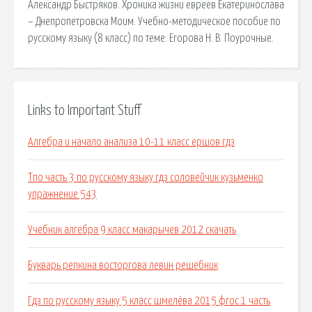
Александр Быстряков. Хроника жизни евреев Екатеринослава
– Днепропетровска Моим. Учебно-методическое пособие по
русскому языку (8 класс) по теме: Егорова Н. В. Поурочные.
Links to Important Stuff
Алгебра и начало анализа 10-11 класс ершов гдз
Тпо часть 3 по русскому языку гдз соловейчик кузьменко
упражнение 543
Учебник алгебра 9 класс макарычев 2012 скачать
Букварь репкина восторгова левин решебник
Гдз по русскому языку 5 класс шмелёва 2015 фгос 1 часть