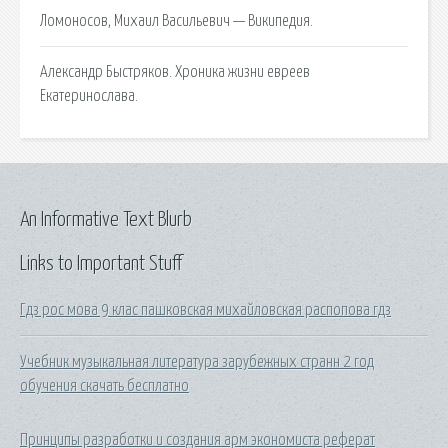
Ломоносов, Михаил Васильевич — Википедия.
Александр Быстряков. Хроника жизни евреев
Екатеринослава.
An Informative Text Blurb
Links to Important Stuff
Гдз рос мова 9 клас пашковская михайловская распопова гдз
Учебник музыкальная литература зарубежных странн 2 год
обучения скачать бесплатно
Принципы разработки и создания арм экономиста реферат