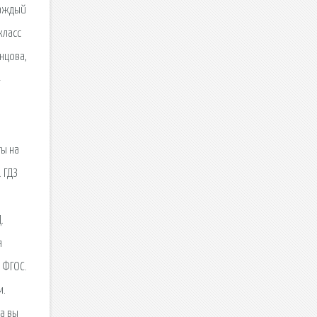
каждый
класс
енцова,
-
ты на
 ГДЗ
.
я
 ФГОС.
м.
са вы