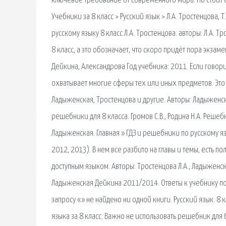
ключевое требование от современного мира. Но стоит 
Учебники за 8 класс > Русский язык > Л.А. Тростенцова, Т
русскому языку 8 класс Л.А. Тростенцова. авторы: Л.А. Т
8 класс, а это обозначает, что скоро придёт пора экза
Дейкина, Александрова Год учебника: 2011. Если говори
охватывает многие сферы тех или иных предметов. Это к
Ладыженская, Тростенцова и другие. Авторы: Ладыженска
решебники для 8 класса. Громов С.В., Родина Н.А. Решебн
Ладыженская. Главная » ГДЗ и решебники по русскому я
2012, 2013). В нем все разбито на главы и темы, есть 
доступным языком. Авторы: Тростенцова Л.А., Ладыженска
Ладыженская Дейкина 2011/2014. Ответы к учебнику по р
запросу «» не найдено ни одной книги. Русский язык. 8
языка за 8 класс. Важно не использовать решебник дл