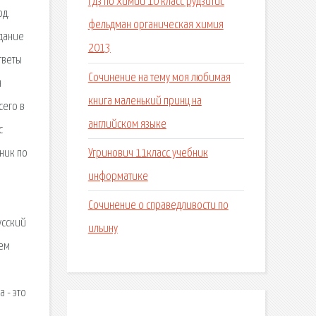
Гдз по химии 10 класс рудзитис
од.
фельдман органическая химия
здание
2013
тветы
Сочинение на тему моя любимая
я
книга маленький принц на
сего в
английском языке
с
Угринович 11класс учебник
ник по
информатике
Сочинение о справедливости по
усский
ильину
чем
 - это