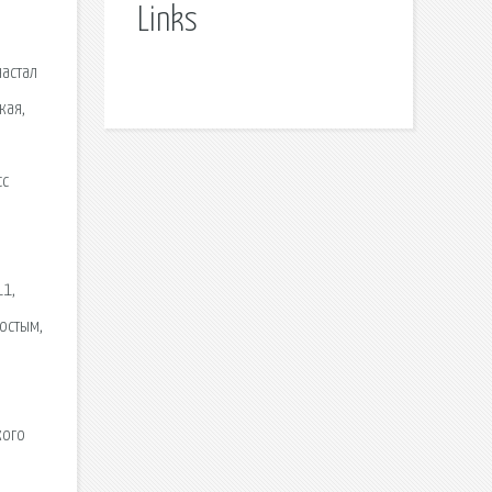
Links
настал
кая,
сс
.
11,
ростым,
кого