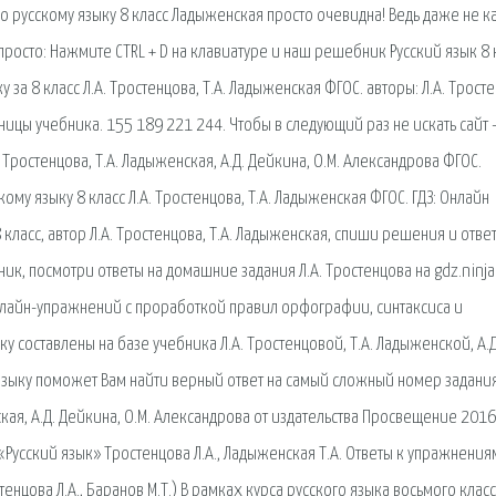
 по русскому языку 8 класс Ладыженская просто очевидна! Ведь даже не 
просто: Нажмите CTRL + D на клавиатуре и наш решебник Русский язык 8 
у за 8 класс Л.А. Тростенцова, Т.А. Ладыженская ФГОС. авторы: Л.А. Трост
аницы учебника. 155 189 221 244. Чтобы в следующий раз не искать сайт 
А. Тростенцова, Т.А. Ладыженская, А.Д. Дейкина, О.М. Александрова ФГОС.
у языку 8 класс Л.А. Тростенцова, Т.А. Ладыженская ФГОС. ГДЗ: Онлайн
класс, автор Л.А. Тростенцова, Т.А. Ладыженская, спиши решения и отве
ник, посмотри ответы на домашние задания Л.А. Тростенцова на gdz.ninja.
онлайн-упражнений с проработкой правил орфографии, синтаксиса и
у составлены на базе учебника Л.А. Тростенцовой, Т.А. Ладыженской, А.Д
у языку поможет Вам найти верный ответ на самый сложный номер задани
ская, А.Д. Дейкина, О.М. Александрова от издательства Просвещение 2016
 «Русский язык» Тростенцова Л.А., Ладыженская Т.А. Ответы к упражнения
тенцова Л.А., Баранов М.Т.) В рамках курса русского языка восьмого клас