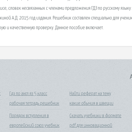
сисе, словах несвязанных с членами предложения ГДЗ по русскому языку 
йкиной А.Д. 2015 год издания. Решебник составлен специально для учени
рую и качественную проверку. Данное пособие включает.
A
с
Гдз по англ яз 5 класс
Найти реферат на тему
рабочая тетрадь решебник
какие обычия в швеции
Порядок вступления в
Скачать учебники в формате
европейский союз учебник
pdf для инновационной