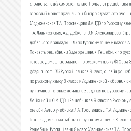
справиться с д/з самостоятельно. Польза от решебника
взрослый может правильно и быстро Сделать это очень 
(Ладыженская Т.А., Тростенцова Л.А. ГДЗ по Русскому язык
Т.А. Ладыженская, А.Д. Дейкина, О.М. Александрова. Стр
добавь его в закладки. ГДЗ по Русскому языку 8 класс Л.
Показать решебники Видеорешения. Решебник по русском
готовые домашние задания по русскому языку ФГОС за 8 
gdzguru.com. ГДЗ Русский язык за 8 класс, онлайн решеб
по русскому языку 8 класса к Ладыженской - сборник 
пунктуации. Готовые домашние задания по русскому язык
Дейкиной и О.М. ГДЗ и Решебник за 8 класс по Русском
онлайн. Автор учебника: Л.А. Тростенцова, Т.А. Ладыжен
Готовая домашняя работа по русскому языку за 8 класс.
Решебник: Русский язык 8 класс (Ладыженская Т.А., Трос