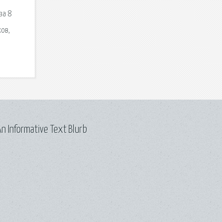
за 8
ков,
n Informative Text Blurb