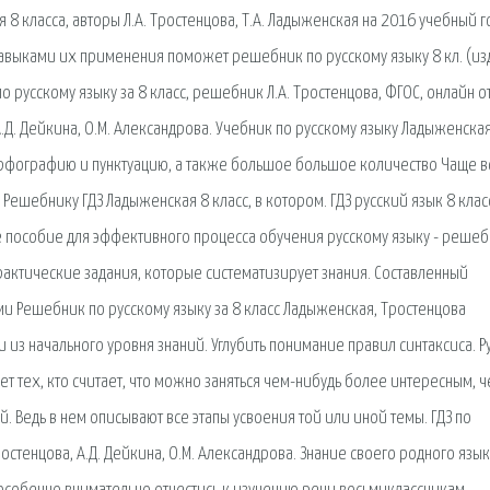
 8 класса, авторы Л.А. Тростенцова, Т.А. Ладыженская на 2016 учебный г
 навыками их применения поможет решебник по русскому языку 8 кл. (и
о русскому языку за 8 класс, решебник Л.А. Тростенцова, ФГОС, онлайн о
, А.Д. Дейкина, О.М. Александрова. Учебник по русскому языку Ладыженска
орфографию и пунктуацию, а также большое большое количество Чаще в
шебнику ГДЗ Ладыженская 8 класс, в котором. ГДЗ русский язык 8 клас
пособие для эффективного процесса обучения русскому языку - решеб
рактические задания, которые систематизирует знания. Составленный
 Решебник по русскому языку за 8 класс Ладыженская, Тростенцова
 из начального уровня знаний. Углубить понимание правил синтаксиса. Р
ает тех, кто считает, что можно заняться чем-нибудь более интересным, 
Ведь в нем описывают все этапы усвоения той или иной темы. ГДЗ по
Тростенцова, А.Д. Дейкина, О.М. Александрова. Знание своего родного языка