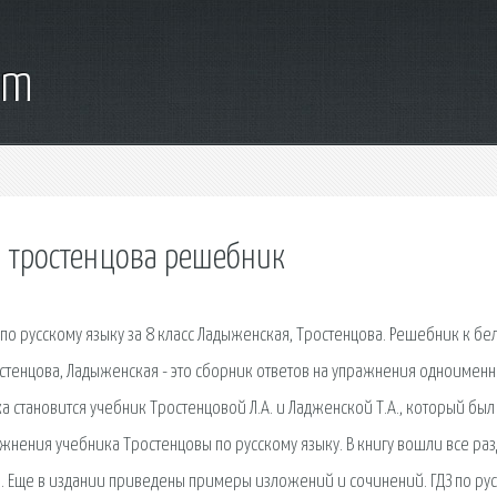
om
са тростенцова решебник
З по русскому языку за 8 класс Ладыженская, Тростенцова. Решебник к бе
остенцова, Ладыженская - это сборник ответов на упражнения одноимен
а становится учебник Тростенцовой Л.А. и Ладженской Т.А., который был
жнения учебника Тростенцовы по русскому языку. В книгу вошли все раз
а. Еще в издании приведены примеры изложений и сочинений. ГДЗ по ру