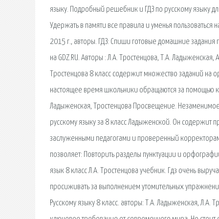
языку. Подробный решебник и ГДЗ по русскому языку для
Удержать в памяти все правила и уменья пользоваться
2015 г., авторы. ГДЗ: Спиши готовые домашние задания п
на GDZ.RU. Авторы : Л.А. Тростенцова, Т.А. Ладыженская
Тростенцова 8 класс содержит множество заданий на 
настоящее время школьники обращаются за помощью к Ре
Ладыженская, Тростенцова Просвещение. Незаменимое 
русскому языку за 8 класс Ладыженской. Он содержит п
заслуженными педагогами и проверенный корректорами
позволяет: Повторить разделы пунктуации и орфографии
язык 8 класс Л.А. Тростенцова учебник. Гдз очень выруч
просиживать за выполнением утомительных упражнений. 
Русскому языку 8 класс. авторы: Т.А. Ладыженская, Л.А. 