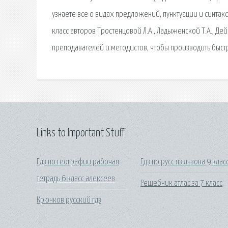
узнаете все о видах предложений, пунктуации и синтак
класс авторов Тростенцовой Л.А., Ладыженской Т.А., Де
преподавателей и методистов, чтобы производить быст
Links to Important Stuff
Гдз по географии рабочая
Гдз по русс яз львова 9 клас
тетрадь 6 класс алексеев
Решебник атлас за 7 класс
Крючков русский гдз