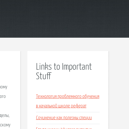
Links to Important
Stuff
лому
ного
Технология проблемного обучения
в начальной школе реферат
делы,
Сочинение как полезны специи
сскому