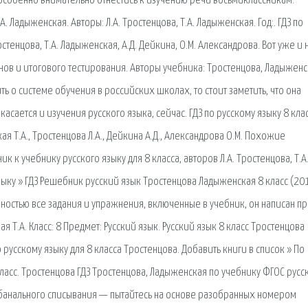
особенно внимательно отнестись к изучению речи восьмиклассникам.
.А. Ладыженская. Авторы: Л.А. Тростенцова, Т.А. Ладыженская. Год:. ГДЗ по
ростенцова, Т.А. Ладыженская, А.Д. Дейкина, О.М. Александрова. Вот уже и 
менов и итогового тестирования. Авторы учебника: Тростенцова, Ладыженс
ть о системе обучения в российских школах, то стоит заметить, что она
асается и изучения русского языка, сейчас. ГДЗ по русскому языку 8 кла
я Т.А., Тростенцова Л.А., Дейкина А.Д., Александрова О.М. Похожие
ик к учебнику русского языку для 8 класса, авторов Л.А. Тростенцова, Т.А
зыку » ГДЗ Решебник русский язык Тростенцова Ладыженская 8 класс (20
полностью все задания и упражнения, включенные в учебник, он написан п
я Т.А. Класс: 8 Предмет: Русский язык. Русский язык 8 класс Тростенцова
усскому языку для 8 класса Тростенцова. Добавить книги в список » По
 класс. Тростенцова ГДЗ Тростенцова, Ладыженская по учебнику ФГОС русс
я банального списывания — пытайтесь на основе разобранных номером