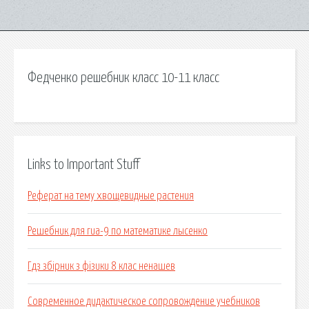
Федченко решебник класс 10-11 класс
Links to Important Stuff
Реферат на тему хвощевидные растения
Решебник для гиа-9 по математике лысенко
Гдз збірник з фізики 8 клас ненашев
Современное дидактическое сопровождение учебников