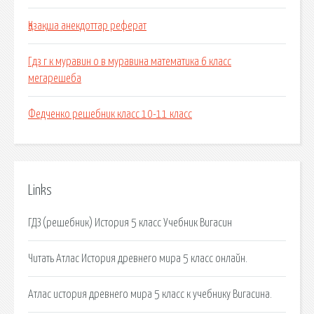
Қазақша анекдоттар реферат
Гдз г к муравин о в муравина математика 6 класс
мегарешеба
Федченко решебник класс 10-11 класс
Links
ГДЗ (решебник) История 5 класс Учебник Вигасин
Читать Атлас История древнего мира 5 класс онлайн.
Атлас история древнего мира 5 класс к учебнику Вигасина.