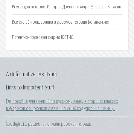
Всеобщая история. История Древнего мира. 5 класс - Вигасин.
Все онлайн решебники и рабочие тетради Ботанам.нет.
Патентно-правовая фирма ЮСТИС.
An Informative Text Blurb
Links to Important Stuff
Гдз пособие для занятий по русскому языку в сторших классах
в.ф.греков с.е.крючков л.а.чешко 2006 год упрожнение 407.
Spotlight 11 решебник онлайн рабочая тетрадь