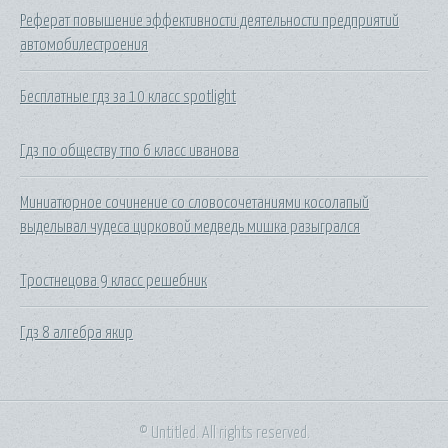
Реферат повышение эффективности деятельности предприятий
автомобилестроения
Бесплатные гдз за 10 класс spotlight
Гдз по обществу тпо 6 класс иванова
Миниатюрное сочинение со словосочетаниями косолапый
выделывал чудеса цирковой медведь мишка разыгрался
Тростнецова 9 класс решебник
Гдз 8 алгебра якир
© Untitled. All rights reserved.