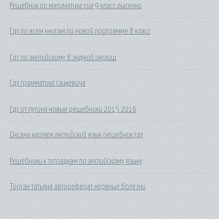
Решебник по матиматике гиа 9 класс лысенко
Гдз по всем книгам по новой программе 8 класс
Гдз по английскому 8 энджой инглиш
Гдз грамматике гацкевича
Гдз от путина новые решебники 2015 2016
Оксана карпюк английский язык решебник гдз
Решебники к тетрадкам по английскому языку
Торган татьяна автореферат нервные болезни