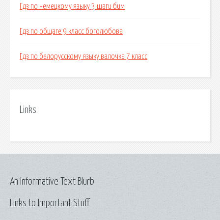
Гдз по немецкому языку 3 шаги бим
Гдз по общаге 9 класс боголюбова
Гдз по белорусскому языку валочка 7 класс
Links
An Informative Text Blurb
Links to Important Stuff